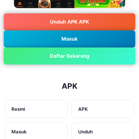
Unduh APK APK
Masuk
Daftar Sekarang
APK
Resmi
APK
Masuk
Unduh