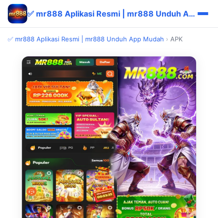
✅ mr888 Aplikasi Resmi | mr888 Unduh App Mudah
✅ mr888 Aplikasi Resmi | mr888 Unduh App Mudah
›
APK